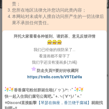
责；
您所在地区法律允许您访问此类内容；
本网站对未成年人擅自访问所产生的一切法律后
果不承担任何责任。
拜托大家看看各种签到、请奶茶、意见反馈详情
我们已经做的很防呆了....
看漫画都不晕字了
我们字还没有漫画多(力竭)
防走失頁!!!要好好收藏阿
https://trello.com/b/V9TEaHIa
香香腐宅粉丝群诞生啦(ﾉ´ヮ`)ﾉ*: ･ﾟ
快一起入住我们腐宅公寓吧｡ﾟ+.ヽ(´∀`*)ﾉ ﾟ+.ﾟ
※Discord直接點擊
【琴瑟在御座，香兰绕于腐城】
就能找
到啰~!!