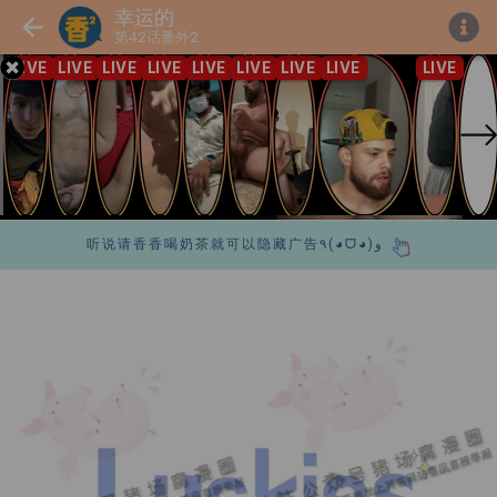
幸运的
第42话番外2
听说请香香喝奶茶就可以隐藏广告٩(◕ᗜ◕)و