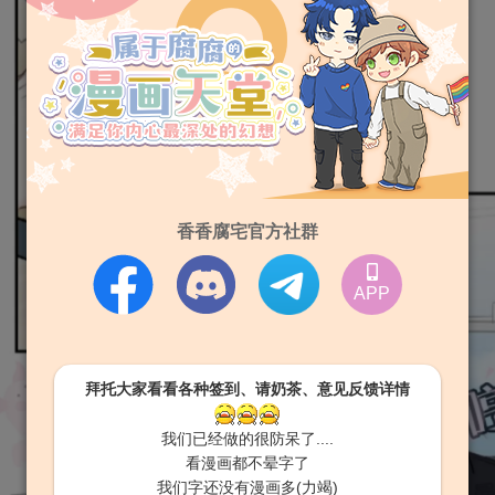
香香腐宅官方社群
APP
拜托大家看看各种签到、请奶茶、意见反馈详情
我们已经做的很防呆了....
看漫画都不晕字了
我们字还没有漫画多(力竭)