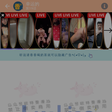
幸运的
第19话
听说请香香喝奶茶就可以隐藏广告٩(◕ᗜ◕)و