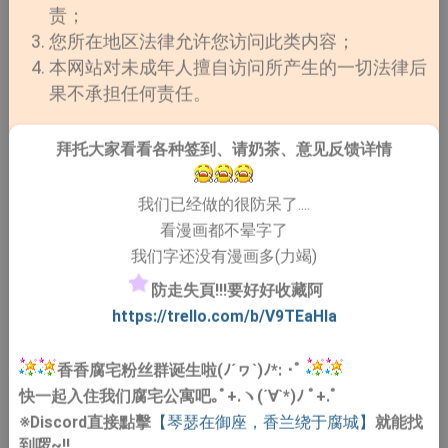
责；
您所在地区法律允许您访问此类内容；
本网站对未成年人擅自访问所产生的一切法律后
果不承担任何责任。
拜托大家看看各种签到、请奶茶、意见反馈详情
我们已经做的很防呆了....
看漫画都不晕字了
我们字还没有漫画多(力竭)
防走失頁!!!要好好收藏阿
https://trello.com/b/V9TEaHIa
香香腐宅粉丝群诞生啦(ﾉ´ヮ`)ﾉ*: ･ﾟ
快一起入住我们腐宅公寓吧｡ﾟ+.ヽ(´∀`*)ﾉ ﾟ+.ﾟ
※Discord直接點擊
【琴瑟在御座，香兰绕于腐城】
就能找
到啰~!!