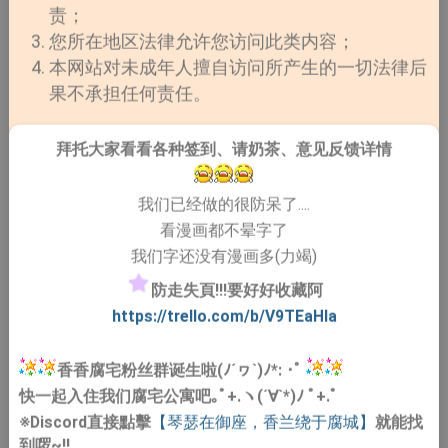
责；
您所在地区法律允许您访问此类内容；
本网站对未成年人擅自访问所产生的一切法律后
果不承担任何责任。
拜托大家看看各种签到、请奶茶、意见反馈详情
我们已经做的很防呆了....
看漫画都不晕字了
我们字还没有漫画多(力竭)
防走失頁!!!要好好收藏阿
https://trello.com/b/V9TEaHIa
香香腐宅粉丝群诞生啦(ﾉ´ヮ`)ﾉ*: ･ﾟ
快一起入住我们腐宅公寓吧｡ﾟ+.ヽ(´∀`*)ﾉ ﾟ+.ﾟ
※Discord直接點擊
【琴瑟在御座，香兰绕于腐城】
就能找
到啰~!!