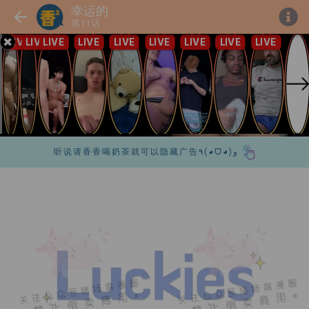
幸运的
第11话
听说请香香喝奶茶就可以隐藏广告٩(◕ᗜ◕)و