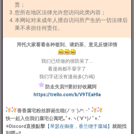
责；
您所在地区法律允许您访问此类内容；
本网站对未成年人擅自访问所产生的一切法律后
果不承担任何责任。
拜托大家看看各种签到、请奶茶、意见反馈详情
我们已经做的很防呆了....
看漫画都不晕字了
我们字还没有漫画多(力竭)
防走失頁!!!要好好收藏阿
https://trello.com/b/V9TEaHIa
香香腐宅粉丝群诞生啦(ﾉ´ヮ`)ﾉ*: ･ﾟ
快一起入住我们腐宅公寓吧｡ﾟ+.ヽ(´∀`*)ﾉ ﾟ+.ﾟ
※Discord直接點擊
【琴瑟在御座，香兰绕于腐城】
就能找
到啰~!!