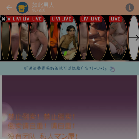
如此男人
第78话
听说请香香喝奶茶就可以隐藏广告٩(◕ᗜ◕)و