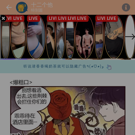
十二个他
特别篇
听说请香香喝奶茶就可以隐藏广告٩(◕ᗜ◕)و