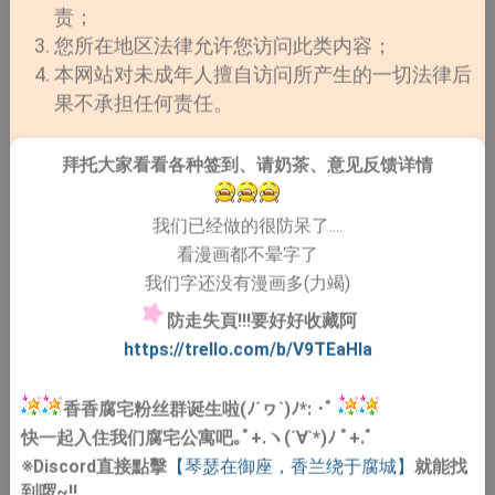
责；
您所在地区法律允许您访问此类内容；
本网站对未成年人擅自访问所产生的一切法律后
果不承担任何责任。
拜托大家看看各种签到、请奶茶、意见反馈详情
我们已经做的很防呆了....
看漫画都不晕字了
我们字还没有漫画多(力竭)
防走失頁!!!要好好收藏阿
https://trello.com/b/V9TEaHIa
香香腐宅粉丝群诞生啦(ﾉ´ヮ`)ﾉ*: ･ﾟ
快一起入住我们腐宅公寓吧｡ﾟ+.ヽ(´∀`*)ﾉ ﾟ+.ﾟ
※Discord直接點擊
【琴瑟在御座，香兰绕于腐城】
就能找
到啰~!!