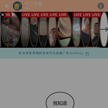
十二个他
30
听说请香香喝奶茶就可以隐藏广告٩(◕ᗜ◕)و