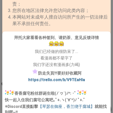
责；
您所在地区法律允许您访问此类内容；
本网站对未成年人擅自访问所产生的一切法律后
果不承担任何责任。
拜托大家看看各种签到、请奶茶、意见反馈详情
我们已经做的很防呆了....
看漫画都不晕字了
我们字还没有漫画多(力竭)
防走失頁!!!要好好收藏阿
https://trello.com/b/V9TEaHIa
香香腐宅粉丝群诞生啦(ﾉ´ヮ`)ﾉ*: ･ﾟ
快一起入住我们腐宅公寓吧｡ﾟ+.ヽ(´∀`*)ﾉ ﾟ+.ﾟ
※Discord直接點擊
【琴瑟在御座，香兰绕于腐城】
就能找
到啰~!!