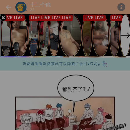
十二个他
22
听说请香香喝奶茶就可以隐藏广告٩(◕ᗜ◕)و