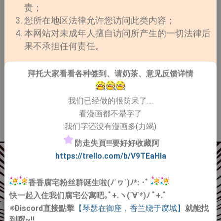
责；
您所在地区法律允许您访问此类内容；
本网站对未成年人擅自访问所产生的一切法律后
果不承担任何责任。
拜托大家看看各种签到、请奶茶、意见反馈详情
我们已经做的很防呆了....
看漫画都不晕字了
我们字还没有漫画多(力竭)
防走失頁!!!要好好收藏阿
https://trello.com/b/V9TEaHIa
香香腐宅粉丝群诞生啦(ﾉ´ヮ`)ﾉ*: ･ﾟ
快一起入住我们腐宅公寓吧｡ﾟ+.ヽ(´∀`*)ﾉ ﾟ+.ﾟ
※Discord直接點擊
【琴瑟在御座，香兰绕于腐城】
就能找
到啰~!!