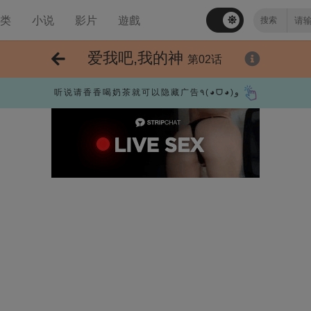
分类
小说
影片
遊戲
爱我吧,我的神
第02话
听说请香香喝奶茶就可以隐藏广告٩(◕ᗜ◕)و