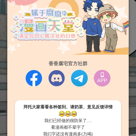
香香腐宅官方社群
APP
拜托大家看看各种签到、请奶茶、意见反馈详情
我们已经做的很防呆了....
看漫画都不晕字了
我们字还没有漫画多(力竭)