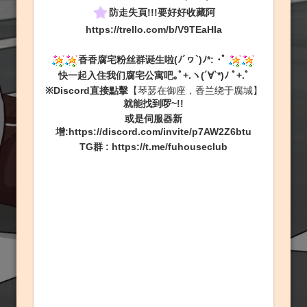
防走失頁!!!要好好收藏阿
https://trello.com/b/V9TEaHIa
香香腐宅粉丝群诞生啦(ﾉ´ヮ`)ﾉ*: ･ﾟ
快一起入住我们腐宅公寓吧｡ﾟ+.ヽ(´∀`*)ﾉ ﾟ+.ﾟ
※Discord直接點擊
【琴瑟在御座，香兰绕于腐城】
就能找到啰~!!
或是伺服器新
增:
https://discord.com/invite/p7AW2Z6btu
TG群
:
https://t.me/fuhouseclub