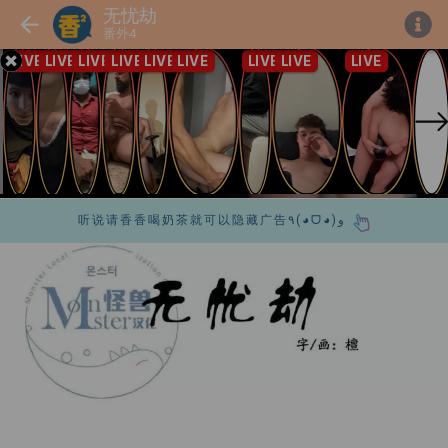
无忧劫
番外4
听说请香香喝奶茶就可以隐藏广告٩(◕ᗜ◕)و