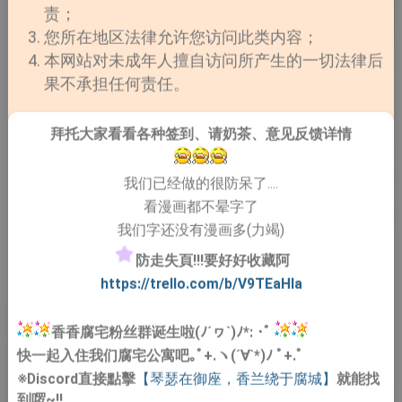
责；
您所在地区法律允许您访问此类内容；
本网站对未成年人擅自访问所产生的一切法律后
果不承担任何责任。
拜托大家看看各种签到、请奶茶、意见反馈详情
我们已经做的很防呆了....
看漫画都不晕字了
我们字还没有漫画多(力竭)
防走失頁!!!要好好收藏阿
https://trello.com/b/V9TEaHIa
香香腐宅粉丝群诞生啦(ﾉ´ヮ`)ﾉ*: ･ﾟ
快一起入住我们腐宅公寓吧｡ﾟ+.ヽ(´∀`*)ﾉ ﾟ+.ﾟ
※Discord直接點擊
【琴瑟在御座，香兰绕于腐城】
就能找
到啰~!!