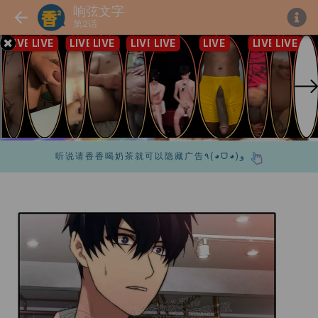
响弦文字
第2话
听说请香香喝奶茶就可以隐藏广告٩(◕ᗜ◕)و