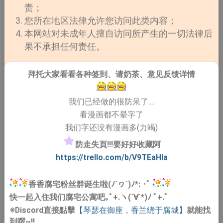
责；
您所在地区法律允许您访问此类内容；
本网站对未成年人擅自访问所产生的一切法律后
果不承担任何责任。
拜托大家看看各种签到、请奶茶、意见反馈详情
我们已经做的很防呆了....
看漫画都不晕字了
我们字还没有漫画多(力竭)
防走失頁!!!要好好收藏阿
https://trello.com/b/V9TEaHIa
香香腐宅粉丝群诞生啦(ﾉ´ヮ`)ﾉ*: ･ﾟ
快一起入住我们腐宅公寓吧｡ﾟ+.ヽ(´∀`*)ﾉ ﾟ+.ﾟ
※Discord直接點擊
【琴瑟在御座，香兰绕于腐城】
就能找
到啰~!!